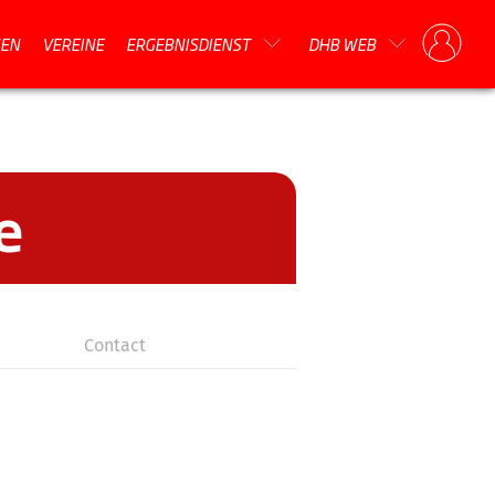
EN
VEREINE
ERGEBNISDIENST
DHB WEB
e
Contact