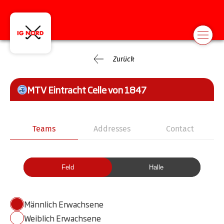
Zurück
MTV Eintracht Celle von 1847
Teams
Addresses
Contact
Feld
Halle
Männlich Erwachsene
Weiblich Erwachsene