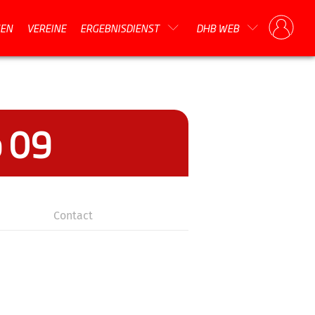
EN
VEREINE
ERGEBNISDIENST
DHB WEB
b 09
Contact