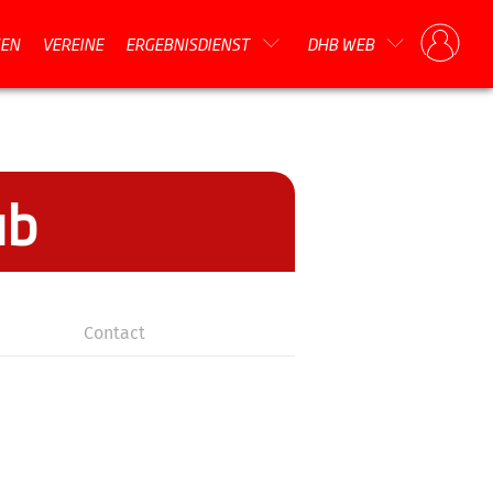
EN
VEREINE
ERGEBNISDIENST
DHB WEB
ub
Contact