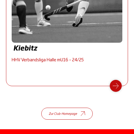
Kiebitz
HHV Verbandsliga Halle mU16 – 24/25
Zur Club-Homepage